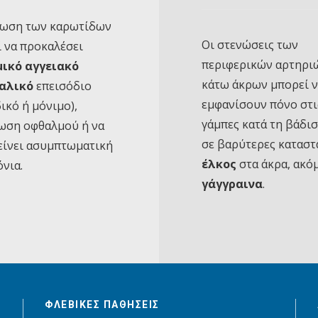
νωση των καρωτίδων
Οι στενώσεις των
 να προκαλέσει
περιφερικών αρτηρι
μικό αγγειακό
κάτω άκρων μπορεί 
αλικό
επεισόδιο
εμφανίσουν πόνο στι
ικό ή μόνιμο),
γάμπες κατά τη βάδισ
ωση οφθαλμού ή να
σε βαρύτερες καταστ
είνει ασυμπτωματική
έλκος
στα άκρα, ακόμ
όνια.
γάγγραινα
.
ΦΛΕΒΙΚΕΣ ΠΑΘΗΣΕΙΣ